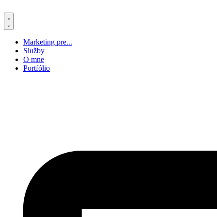
Preskočiť
na
obsah
Marketing pre...
Služby
O mne
Portfólio